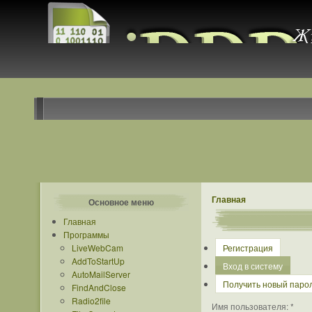
Главная
Основное меню
Главная
Программы
LiveWebCam
Регистрация
AddToStartUp
Вход в систему
AutoMailServer
Получить новый паро
FindAndClose
Radio2file
Имя пользователя:
*