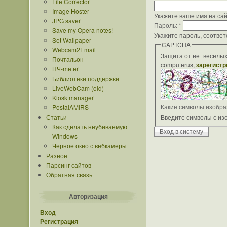
File Corrector
Image Hoster
Укажите ваше имя на сай
JPG saver
Пароль:
*
Save my Opera notes!
Укажите пароль, соотве
Set Wallpaper
CAPTCHA
Webcam2Email
Защита от не_веселых
Почтальон
computerus,
зарегистр
ПЧ-meter
Библиотеки поддержки
LiveWebCam (old)
Kiosk manager
Какие символы изобр
PostalAMIRS
Статьи
Введите символы с и
Как сделать неубиваемую
Windows
Черное окно с вебкамеры
Разное
Парсинг сайтов
Обратная связь
Авторизация
Вход
Регистрация