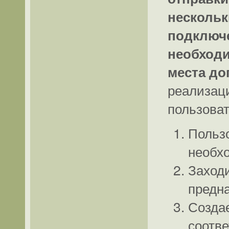
нескольк
подключе
необходи
места д
реализаци
пользоват
Пользо
необх
Заходи
предна
Создае
соотв