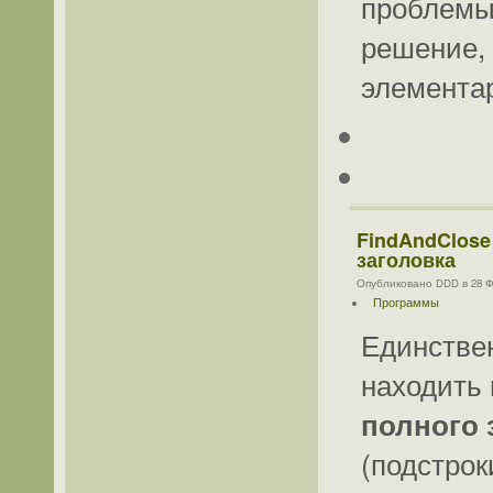
проблемы.
решение, 
элементар
FindAndClose 
заголовка
Опубликовано DDD в 28 Фе
Программы
Единствен
находить 
полного 
(подстрок