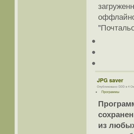
загружен
оффлайно
"Почтальо
JPG saver
Опубликовано DDD в 4 Окт
Программы
Программ
сохранен
из любы