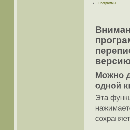
Программы
Вниман
програ
перепи
версию
Можно д
одной к
Эта функц
нажимаете
сохраняет