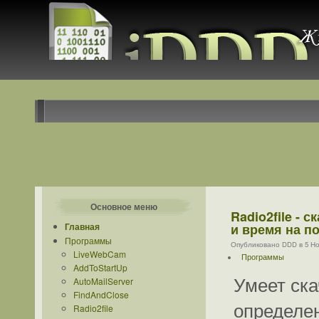
Основное меню
Radio2file - 
Главная
и время на п
Программы
Опубликовано DDD в 5 Ноя
LiveWebCam
Программы
AddToStartUp
Умеет ска
AutoMailServer
FindAndClose
определе
Radio2file