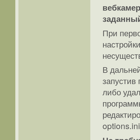
вебкамер
заданный
При перв
настройки
несущест
В дальне
запустив 
либо удал
программ
редактир
options.ini
Не требу