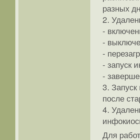
разных дн
2. Удален
- включен
- выключ
- перезаг
- запуск
- заверш
3. Запус
после ста
4. Удален
инфокиос
Для работ