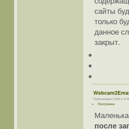
содержаще
сайты буд
только бу
данное сл
закрыт.
Webcam2Email
Опубликовано DDD в 19 Фе
Программы
Маленькая
после за