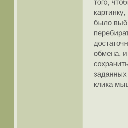
того, чт
картинку,
было выби
перебират
достаточн
обмена, и
сохранить
заданных 
клика мы