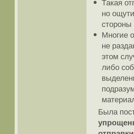
Такая от
но ощути
стороны 
Многие о
не разда
этом слу
либо соб
выделенн
подразу
материа
Была пос
упрощенн
отправки