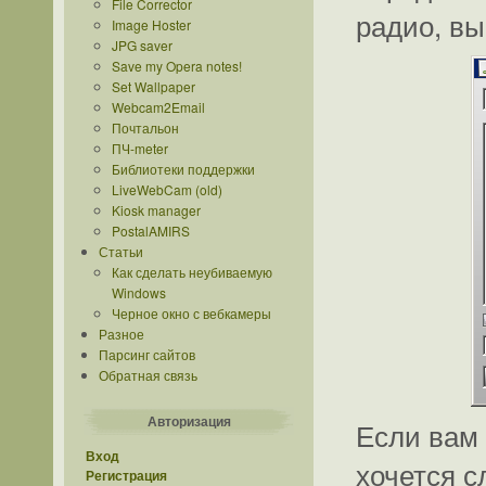
File Corrector
радио, вы
Image Hoster
JPG saver
Save my Opera notes!
Set Wallpaper
Webcam2Email
Почтальон
ПЧ-meter
Библиотеки поддержки
LiveWebCam (old)
Kiosk manager
PostalAMIRS
Статьи
Как сделать неубиваемую
Windows
Черное окно с вебкамеры
Разное
Парсинг сайтов
Обратная связь
Авторизация
Если вам 
Вход
хочется с
Регистрация