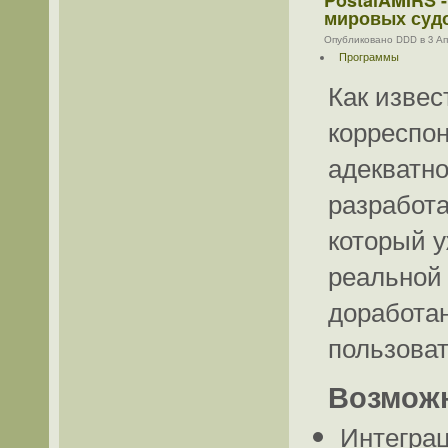
PostalAMIRS 
мировых суд
Опубликовано DDD в 3 Апр
Программы
Как извес
корреспон
адекватно
разработа
который у
реальной 
доработан
пользоват
Возмож
Интеграц