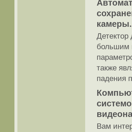
Автомат
сохране
камеры.
Детектор
большим 
параметро
также явл
падения 
Компьют
системо
видеон
Вам интер