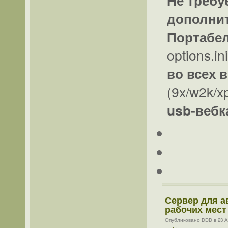
дополни
Портабе
options.in
во всех 
(9x/w2k/x
usb-веб
Сервер для а
рабочих мест
Опубликовано DDD в 23 Ап