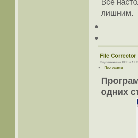
Все насто
лишним.
File Corrector
Опубликовано DDD в 11 Ок
Программы
Програм
одних с