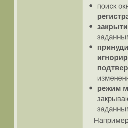
поиск ок
регистр
закрыти
заданным
принуди
игнорир
подтве
измененн
режим м
закрываю
заданным
Например