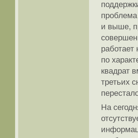
поддержки
проблема
и выше, п
совершенн
работает 
по характ
квадрат в
третьих с
перестало
На сегодн
отсутству
информац