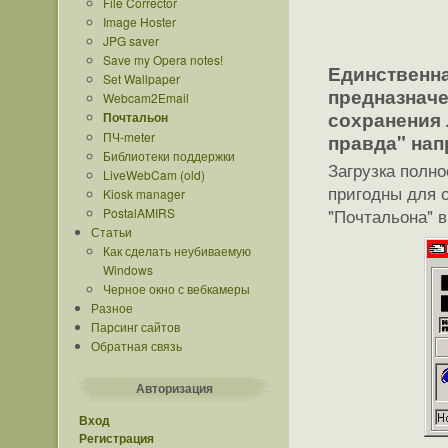
File Corrector
Image Hoster
JPG saver
Save my Opera notes!
Единственна
Set Wallpaper
предназначе
Webcam2Email
сохранения
Почтальон
ПЧ-meter
правда" нап
Библиотеки поддержки
Загрузка полн
LiveWebCam (old)
пригодны для 
Kiosk manager
"Почтальона" в
PostalAMIRS
Статьи
Как сделать неубиваемую
Windows
Черное окно с вебкамеры
Разное
Парсинг сайтов
Обратная связь
Авторизация
Вход
Регистрация