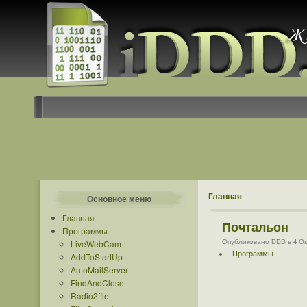
Главная
Основное меню
Главная
Почтальон
Программы
Опубликовано DDD в 4 Окт
LiveWebCam
Программы
AddToStartUp
AutoMailServer
FindAndClose
Radio2file