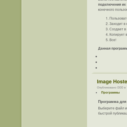
подключения их 
конечного пользо
Пользоват
Заходит в 
Создает в 
Копирует 
Все!
Данная программ
Image Hoste
Опубликовано DDD в 12
Программы
Программа для 
Выберите файл и 
быстрой публикац