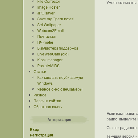
File Corrector
Умеет скачивать 
Image Hoster
JPG saver
Save my Opera notes!
Set Wallpaper
Webcam2Email
Почтальон
ПЧ-meter
Библиотеки поддержки
LiveWebCam (old)
Kiosk manager
PostalAMIRS
Статьи
Как сделать неубиваемую
Windows
Черное окно с вебкамеры
Разное
Парсинг сайтов
Обратная связь
Если вам нравитс
радио, выделите 
Авторизация
Список радиоста
Вход
Регистрация
Текущая версия - 