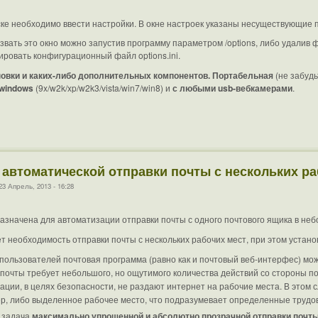
ке необходимо ввести настройки. В окне настроек указаны несуществующие 
вать это окно можно запустив программу параметром /options, либо удалив фа
ровать конфигурационный файл options.ini.
новки и каких-либо дополнительных компонентов. Портабельная
(не забудь
 windows
(9x/w2k/xp/w2k3/vista/win7/win8) и
с любыми usb-вебкамерами
.
 автоматической отправки почты с нескольких ра
 Апрель, 2013 - 16:28
значена для автоматизации отправки почты с одного почтового ящика в не
т необходимость отправки почты с нескольких рабочих мест, при этом устан
пользователей почтовая программа (равно как и почтовый веб-интерфес) мо
 почты требует небольшого, но ощутимого количества действий со стороны п
ации, в целях безопасности, не раздают интернет на рабочие места. В этом
р, либо выделенное рабочее место, что подразумевает определенные трудо
 задача
максимально упрощенной и абсолютно прозрачной отправки почты