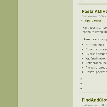
PostalAMIR
Опубликовано DDD в 3 
Программы
Как известно, пр
вариант, который
Возможности п
Интеграция с Б
Полнотекстовый
Высокая скоро
Удобный инте
Использование 
Расчет стоимос
Печать реестро
FindAndClos
Опубликовано DDD в 2