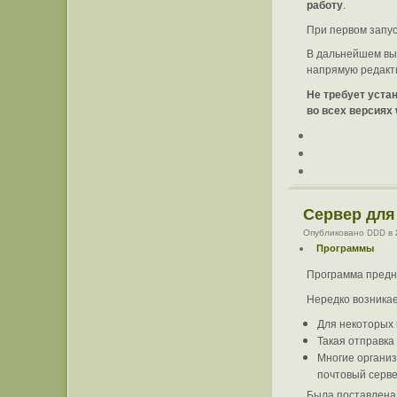
работу
.
При первом запус
В дальнейшем выз
напрямую редакти
Не требует уста
во всех версиях
Сервер для
Опубликовано DDD в 23
Программы
Программа предна
Нередко возникае
Для некоторых 
Такая отправка
Многие организ
почтовый серве
Была поставлена