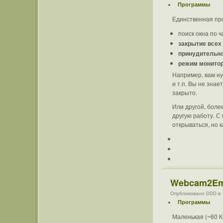
Программы
Единственная про
поиск окна по 
закрытие всех
принудительно
режим монито
Например, вам ну
и т.п. Вы не зна
закрыто.
Или другой, боле
другую работу. С
открываться, но 
Webcam2Ema
Опубликовано DDD в 1
Программы
Маленькая (~60 К