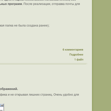
льных программ
. После реализации, отправка почты для
кая папка не была создана ранее);
6 комментариев
Подробнее
1 файл
зображений.
афика и не открывая лишних страниц. Очень удобно для