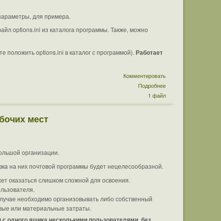
параметры, для примера.
йл options.ini из каталога программы. Также, можно
те положить options.ini в каталог с программой).
Работает
Комментировать
Подробнее
1 файл
бочих мест
большой организации.
овка на них почтовой программы будет нецелесообразной.
жет оказаться слишком сложной для освоения.
ользователя.
 случае необходимо организовывать либо собственный
вые или материальные затраты.
 с одного ящика несколькими пользователями, без