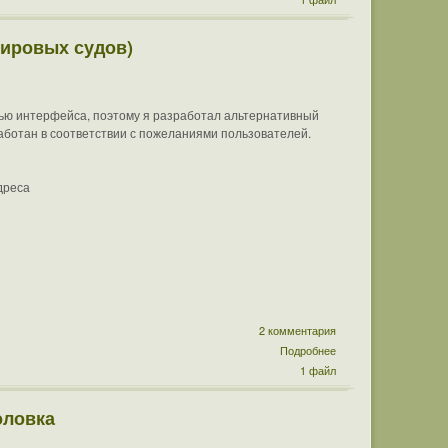
мировых судов)
тью интерфейса, поэтому я разработал альтернативный
работан в соответствии с пожеланиями пользователей.
дреса
2 комментария
Подробнее
1 файл
оловка