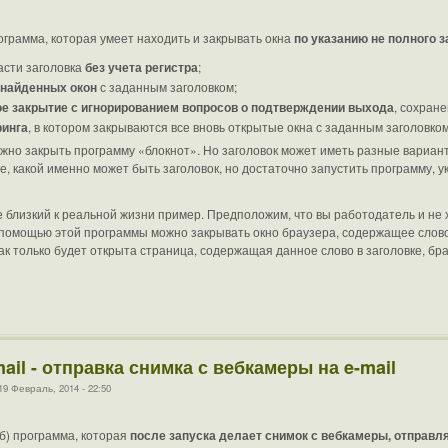
грамма, которая умеет находить и закрывать окна
по указанию не полного з
части заголовка
без учета регистра
;
 найденных окон
с заданным заголовком;
е закрытие с игнорированием вопросов о подтверждении выхода
, сохране
ринга
, в котором закрываются все вновь открытые окна с заданным заголовком
жно закрыть программу «блокнот». Но заголовок может иметь разные вариан
ете, какой именно может быть заголовок, но достаточно запустить программу, 
е близкий к реальной жизни пример. Предположим, что вы работодатель и не
 помощью этой программы можно закрывать окно браузера, содержащее слово
как только будет открыта страница, содержащая данное слово в заголовке, бр
il - отправка снимка с вебкамеры на e-mail
9 Февраль, 2014 - 22:50
б) программа, которая
после запуска делает снимок с вебкамеры, отправляе