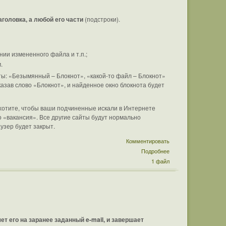
аголовка, а любой его части
(подстроки).
нии измененного файла и т.п.;
.
ты: «Безымянный – Блокнот», «какой-то файл – Блокнот»
указав слово «Блокнот», и найденное окно блокнота будет
 хотите, чтобы ваши подчиненные искали в Интернете
 «вакансия». Все другие сайты будут нормально
аузер будет закрыт.
Комментировать
Подробнее
1 файл
т его на заранее заданный e-mail, и завершает