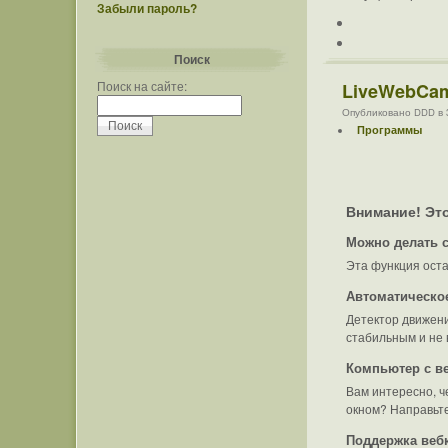
Забыли пароль?
Поиск
Поиск на сайте:
LiveWebCam
Опубликовано DDD в 3 
Программы
Внимание!
Это
Можно делать 
Эта функция оста
Автоматическое
Детектор движени
стабильным и не
Компьютер с в
Вам интересно, ч
окном? Направьте
Поддержка веб