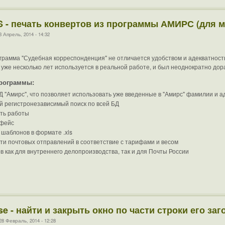
S - печать конвертов из программы АМИРС (для 
Апрель, 2014 - 14:32
ограмма "Судебная корреспонденция" не отличается удобством и адекватнос
 уже несколько лет используется в реальной работе, и был неоднократно до
рограммы:
Д "Амирс", что позволяет использовать уже введенные в "Амирс" фамилии и а
 регистронезависимый поиск по всей БД
сть работы
рфейс
шаблонов в формате .xls
ти почтовых отправлений в соответствие с тарифами и весом
в как для внутреннего делопроизводства, так и для Почты России
e - найти и закрыть окно по части строки его заг
8 Февраль, 2014 - 12:28