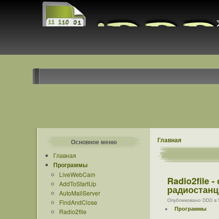
Главная
Основное меню
Главная
Программы
LiveWebCam
Radio2file 
AddToStartUp
радиостанц
AutoMailServer
Опубликовано DDD в 5 
FindAndClose
Программы
Radio2file